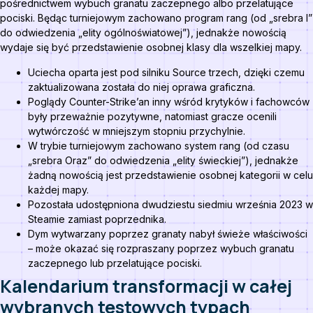
pośrednictwem wybuch granatu zaczepnego albo przelatujące
pociski. Będąc turniejowym zachowano program rang (od „srebra I”
do odwiedzenia „elity ogólnoświatowej”), jednakże nowością
wydaje się być przedstawienie osobnej klasy dla wszelkiej mapy.
Uciecha oparta jest pod silniku Source trzech, dzięki czemu
zaktualizowana została do niej oprawa graficzna.
Poglądy Counter-Strike’an inny wśród krytyków i fachowców
były przeważnie pozytywne, natomiast gracze ocenili
wytwórczość w mniejszym stopniu przychylnie.
W trybie turniejowym zachowano system rang (od czasu
„srebra Oraz” do odwiedzenia „elity świeckiej”), jednakże
żadną nowością jest przedstawienie osobnej kategorii w celu
każdej mapy.
Pozostała udostępniona dwudziestu siedmiu września 2023 w
Steamie zamiast poprzednika.
Dym wytwarzany poprzez granaty nabył świeże właściwości
– może okazać się rozpraszany poprzez wybuch granatu
zaczepnego lub przelatujące pociski.
Kalendarium transformacji w całej
wybranych testowych typach