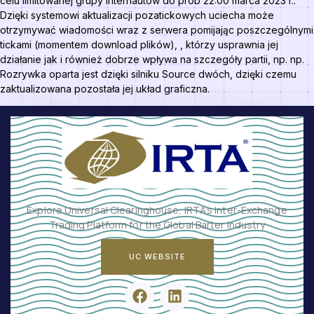
celu limitowanej grupy internautów do prób 22:00 marca 2023 r..
Dzięki systemowi aktualizacji pozatickowych uciecha może
otrzymywać wiadomości wraz z serwera pomijając poszczególnymi
tickami (momentem download plików), , którzy usprawnia jej
działanie jak i również dobrze wpływa na szczegóły partii, np. np.
Rozrywka oparta jest dzięki silniku Source dwóch, dzięki czemu
zaktualizowana pozostała jej układ graficzna.
Explore Universal Clearinghouse, IRTA’s Inter-Exchange
Trading Platform for the Global Barter Industry
UC WEBSITE