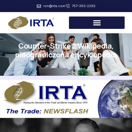
ron@irta.com
757-393-2292
Counter-Strike 2 Wikipedia,
nieograniczona encyklopedia