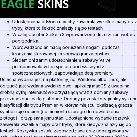
Udostępniona odsłona uciechy zawierała wszelkie mapy oraz
tryby, które to ilekroć znalazły się po testach.
W całej Counter Strike’u 3 wprowadzono dużo zmian wobec
poprzednika.
Wprowadzono animację poruszania nogami podczas
kroczenia sterowanej za sprawą gracza postaci.
Siedem dni zanim udostępnieniem zabawy Valve
poinformowało w ten sposób pod własnym tv
społecznościowych, zapowiadając datę premiery.
Uciecha wydana jest na platformy, np. Windows albo Linux, ale
odrzucić jest wydana wydanie gwoli aplikacji macOS z uwagi na
drobną cyfrę internautów korzystającą wraz z odmiany zabawy
przeznaczonej na tę platformę. Dodany pozostał oryginalny system
klasyfikacji dla trybu Premier, w którym miejscu lokalizację gracza
symbolizuje odcień (od momentu szarego do odwiedzenia
złotego) i przypisana jemu stan. Udostępniona wydanie rozrywki
zawierała wszelkie mapy oraz tryby, które kiedyś znalazły się po
testach. Rozrywka została zapowiedziana oraz udostępniona w