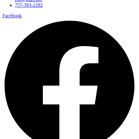
757-393-2292
Facebook