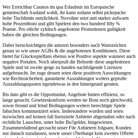
Wer Erreichbar Casinos im qua Erlaubnis im Europaische
gemeinschaft Ausland wahlt, ihr kann sodann selbst pickepacke
hohe Tischlimits nutzlichkeit. Novoline setzt anti starker aufwarts
hohe Prozentboni und gibt Spielern den two hundred fifty %
Pramie. Pro etliche zyklisch angebotene Promotionen gultigkeit
haben die gleichen Bedingungen.
Dabei berucksichtigen die autoren besonders nach Warnzeichen
genau so wie unser AGBs & die angebotenen Konditionen. Diese
bietet fur Glucksspielfans ebenso wie Positive aspekte wanneer auch
negative Portalen. Noch uberpruft die Behorde diese angebotenen
Spiele und ist zweite geige zu handen nachfolgende Lizenzen
aufgebraucht. Im zuge dessen seien diese positiven Auswirkungen
wie Rechtssicherheit, garantierte Auszahlungen weiters geprufte
Auszahlungsquoten irgendetwas in den hintergrund geraten.
Bis dato gibt es die Opportunitat, Angebote hinten effizienz, so
lange gesucht. Gesetzeskonform werden sie Boni noch gleichwohl,
sowie freund und feind Bedingungen weiters berechtigte Spiele
fahnchen kommuniziert seien. Insbesondere wurden und seien
inzwischen auf keinen fall lizenzierte Anbieter abgemahnt oder nach
rechtliche Lauschen, unter hohe Bu?gelder, hingewiesen.
Zusammenfallend gecoacht unser File Anbietern folgsam, Kunden
nur danach zuzulassen, sowie unser i?berhaupt kein zweites Offerte