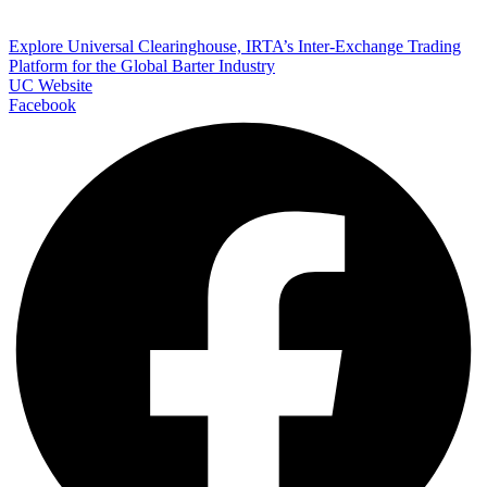
Explore Universal Clearinghouse, IRTA’s Inter-Exchange Trading
Platform for the Global Barter Industry
UC Website
Facebook