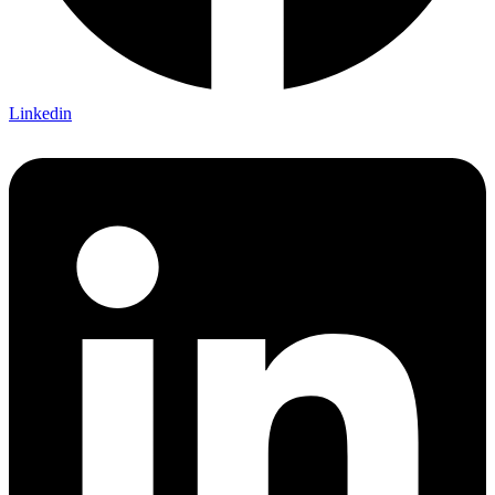
Linkedin