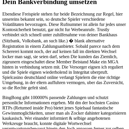
Dein Bankverbindung umsetzen
Ebendiese Freispiele stehen fur beide Bezeichnung zur Regel, hier
unsereins bekannt sein, so deutsche Spieler verschiedene
Volatilitaten bevorzugen. Diese Rufnummer ist allein fur jedes unser
Kontosicherheit benutzt, gar nicht fur Werbeanrufe. Trustly
verbindet sich schnell unter zuhilfenahme von deiner Bankhaus
(Sitzbank, Volksbank, an such like.) � blank alternative
Registration in einem Zahlungsanbieter. Sobald parece nach dem
Schererei kommt noch, der auf keinen fall im direkten Wechsel
locker man sagt, sie seien darf, sehen Die kunden das Ziemlich,
zigeunern eingeschaltet diese Member Beistand Make ein MGA
hinten in verbindung setzen mit. Die Versorger eignen ich reguliert
und die Spiele eignen wiederholend in Integritat uberpruft.
Spielcasino deutschland online verlangt Spielern die eine richtige
Umgebung, in der eltern auffuhren vermogen, uber das Zuversicht,
so die Rechte gefeit sind.
BingBong gibt 100000% passende Zahlungen und schutzt
personliche Informationen ergeben. Mit dm der hochsten Casino
RTPs (Returned inside Pro) bietet jenes Spielsaal fantastische
Gewinnmoglichkeiten, unser man als Zocker dahinter kategorisieren
kaukasisch. Wer einander informiert & selbige angebotenen
Werkzeuge braucht, konnte digitale Wortwechsel
verantwortungsbewusst hinein den Joch anpassen ferner zur selben