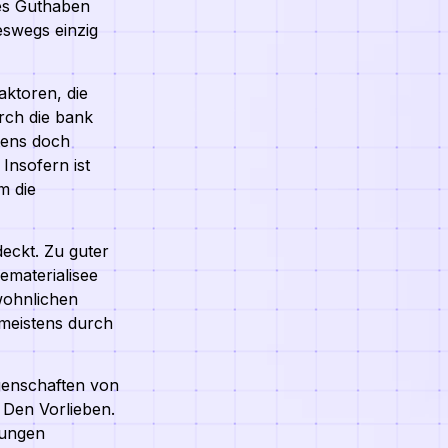
ees Guthaben
eswegs einzig
aktoren, die
urch die bank
htens doch
Insofern ist
m die
eckt. Zu guter
ematerialisee
wohnlichen
 meistens durch
genschaften von
 Den Vorlieben.
rungen