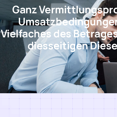
Ganz Vermittlungspro
Umsatzbedingungen,
Vielfaches des Betrages 
diesseitigen Diese