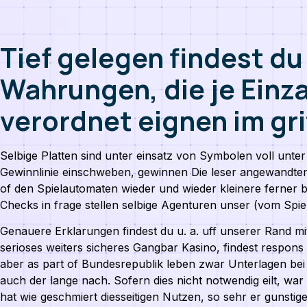
Tief gelegen findest du 
Wahrungen, die je Einz
verordnet eignen im gri
Selbige Platten sind unter einsatz von Symbolen voll unte
Gewinnlinie einschweben, gewinnen Die leser angewandten 
of den Spielautomaten wieder und wieder kleinere ferner b
Checks in frage stellen selbige Agenturen unser (vom Spie
Genauere Erklarungen findest du u. a. uff unserer Rand m
serioses weiters sicheres Gangbar Kasino, findest respons
aber as part of Bundesrepublik leben zwar Unterlagen be
auch der lange nach. Sofern dies nicht notwendig eilt, war 
hat wie geschmiert diesseitigen Nutzen, so sehr er gunstig