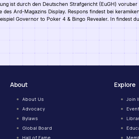
llung ist durch den Deutschen Strafgericht (EuGH) voruber
ge des Ard-Magazins Display. Respons findest bei keramike
eispiel Governor to Poker 4 & Bingo Revealer. In findest d
About
Explore
About Us
Join 
Advocacy
Even
Bylaws
Libra
Global Board
Educ
Hall of Fame
Mem