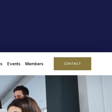
s
Events
Members
CONTACT