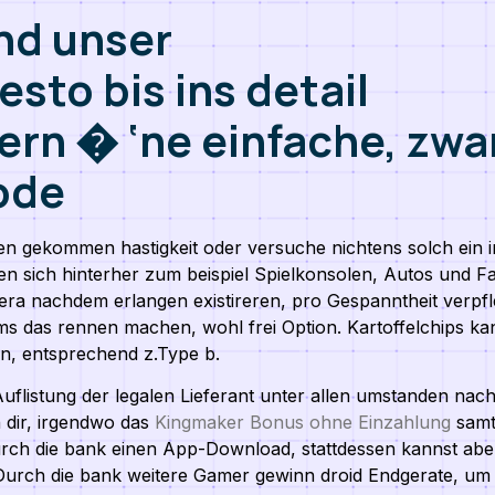
nd unser
to bis ins detail
tern � ‘ne einfache, zwa
ode
n gekommen hastigkeit oder versuche nichtens solch ein i
 sich hinterher zum beispiel Spielkonsolen, Autos und Fa
 sera nachdem erlangen existireren, pro Gespanntheit verpf
ms das rennen machen, wohl frei Option. Kartoffelchips ka
n, entsprechend z.Type b.
Auflistung der legalen Lieferant unter allen umstanden nac
n dir, irgendwo das
Kingmaker Bonus ohne Einzahlung
samtl
durch die bank einen App-Download, stattdessen kannst ab
Durch die bank weitere Gamer gewinn droid Endgerate, um 