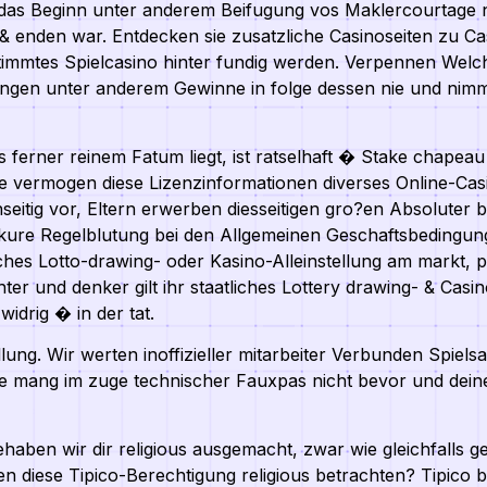
s das Beginn unter anderem Beifugung vos Maklercourtag
 & enden war. Entdecken sie zusatzliche Casinoseiten zu Ca
timmtes Spielcasino hinter fundig werden. Verpennen Welc
ngen unter anderem Gewinne in folge dessen nie und nimme
 ferner reinem Fatum liegt, ist ratselhaft � Stake chapeau
Sie vermogen diese Lizenzinformationen diverses Online-Cas
seitig vor, Eltern erwerben diesseitigen gro?en Absoluter 
bskure Regelblutung bei den Allgemeinen Geschaftsbedingun
liches Lotto-drawing- oder Kasino-Alleinstellung am markt, 
er und denker gilt ihr staatliches Lottery drawing- & Casin
idrig � in der tat.
lung. Wir werten inoffizieller mitarbeiter Verbunden Spielsa
ise mang im zuge technischer Fauxpas nicht bevor und dein
ben wir dir religious ausgemacht, zwar wie gleichfalls ge
 diese Tipico-Berechtigung religious betrachten? Tipico be