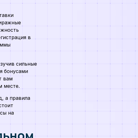
тавки
Тиражные
ожность
егистрация в
аммы
Изучив сильные
ся бонусами
т вам
м месте.
д, а правила
стоит
сы на
льном