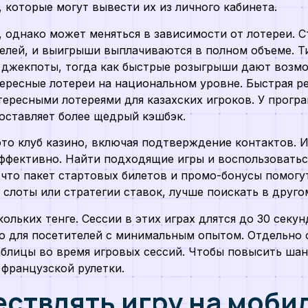
которые могут вывести их из личного кабинета.
, однако может меняться в зависимости от лотереи. С
елей, и выигрыши выплачиваются в полном объеме. 
е джекпоты, тогда как быстрые розыгрыши дают возм
тересные лотереи на национальном уровне. Быстрая р
тересными лотереями для казахских игроков. У прогр
доставляет более щедрый кэшбэк.
ото клуб казино, включая подтверждение контактов. 
 эффективно. Найти подходящие игры и воспользовать
 что пакет стартовых билетов и промо-бонусы помогу
 слоты или стратегии ставок, лучше поискать в друго
ольких тенге. Сессии в этих играх длятся до 30 секун
о для посетителей с минимальным опытом. Отдельно 
аблицы во время игровых сессий. Чтобы повысить шан
 французской рулетки.
ествлять игру на моби