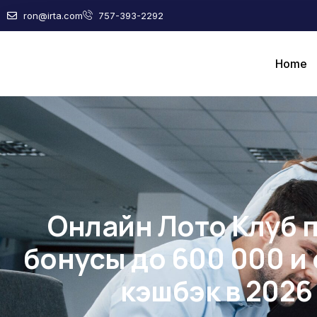
ron@irta.com
757-393-2292
Home
Онлайн Лото Клуб 
бонусы до 600 000 и
кэшбэк в 2026