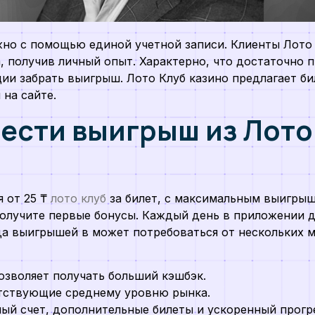
жно с помощью единой учетной записи. Клиенты Лото
, получив личный опыт. Характерно, что достаточно 
ции забрать выигрыш.
Лото Клуб казино предлагает би
на сайте.
ести выигрыш из Лото
я от 25 ₸
лото клуб
за билет, с максимальным выигры
получите первые бонусы. Каждый день в приложении 
да выигрышей в может потребоваться от нескольких 
озволяет получать больший кэшбэк.
етствующие среднему уровню рынка.
ный счет, дополнительные билеты и ускоренный прогре