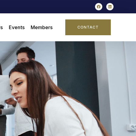
s
Events
Members
CONTACT