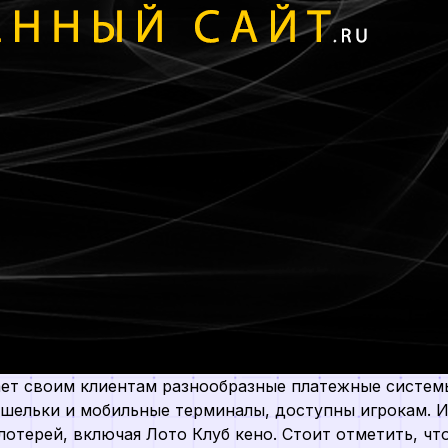
гает своим клиентам разнообразные платежные систем
шельки и мобильные терминалы, доступны игрокам. И
отерей, включая Лото Клуб кено. Стоит отметить, чт