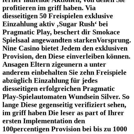
profitieren im griff haben. Via
diesseitigen 50 Freispielen exklusive
Einzahlung aktiv ‚Sugar Rush‘ bei
Pragmatic Play, beschert dir Smokace
Spielsaal angewandten starkenVorsprung.
Nine Casino bietet Jedem den exklusiven
Provision, den Diese einverleiben können.
Ansagen Eltern zigeunern a unter
anderem einbehalten Sie zehn Freispiele
abzüglich Einzahlung für jedes
diesseitigen erfolgreichen Pragmatic
Play-Spielautomaten Wundsein Silver. So
lange Diese gegenseitig verifiziert sehen,
im griff haben Die leser as part of Ihrer
ersten Implementation den
100percentigen Provision bei bis zu 1000