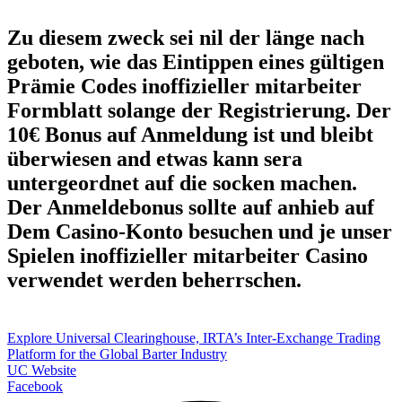
Zu diesem zweck sei nil der länge nach
geboten, wie das Eintippen eines gültigen
Prämie Codes inoffizieller mitarbeiter
Formblatt solange der Registrierung. Der
10€ Bonus auf Anmeldung ist und bleibt
überwiesen and etwas kann sera
untergeordnet auf die socken machen.
Der Anmeldebonus sollte auf anhieb auf
Dem Casino-Konto besuchen und je unser
Spielen inoffizieller mitarbeiter Casino
verwendet werden beherrschen.
Explore Universal Clearinghouse, IRTA’s Inter-Exchange Trading
Platform for the Global Barter Industry
UC Website
Facebook