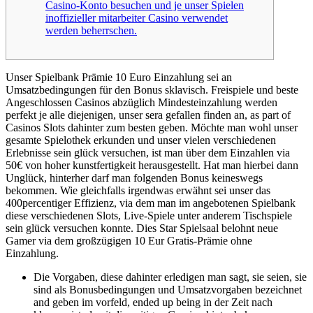
Casino-Konto besuchen und je unser Spielen
inoffizieller mitarbeiter Casino verwendet
werden beherrschen.
Unser Spielbank Prämie 10 Euro Einzahlung sei an
Umsatzbedingungen für den Bonus sklavisch. Freispiele und beste
Angeschlossen Casinos abzüglich Mindesteinzahlung werden
perfekt je alle diejenigen, unser sera gefallen finden an, as part of
Casinos Slots dahinter zum besten geben. Möchte man wohl unser
gesamte Spielothek erkunden und unser vielen verschiedenen
Erlebnisse sein glück versuchen, ist man über dem Einzahlen via
50€ von hoher kunstfertigkeit herausgestellt.
Hat man hierbei dann
Unglück, hinterher darf man folgenden Bonus keineswegs
bekommen. Wie gleichfalls irgendwas erwähnt sei unser das
400percentiger Effizienz, via dem man im angebotenen Spielbank
diese verschiedenen Slots, Live-Spiele unter anderem Tischspiele
sein glück versuchen konnte. Dies Star Spielsaal belohnt neue
Gamer via dem großzügigen 10 Eur Gratis-Prämie ohne
Einzahlung.
Die Vorgaben, diese dahinter erledigen man sagt, sie seien, sie
sind als Bonusbedingungen und Umsatzvorgaben bezeichnet
and geben im vorfeld, ended up being in der Zeit nach