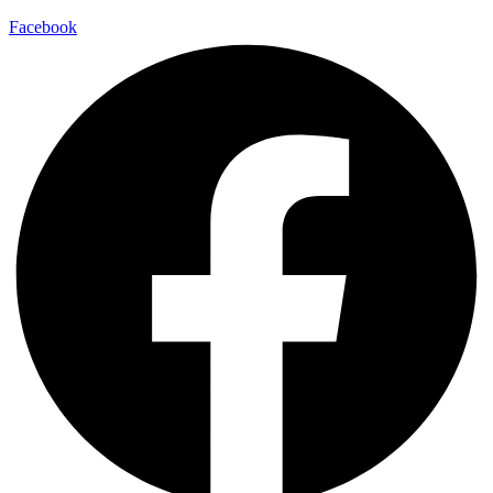
Facebook