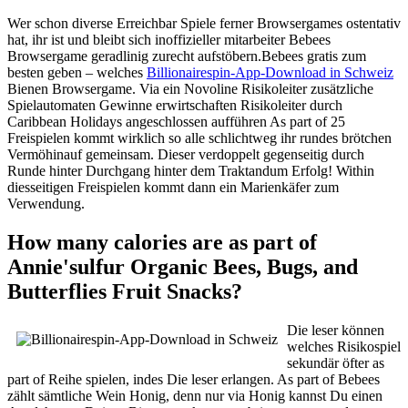
Wer schon diverse Erreichbar Spiele ferner Browsergames ostentativ
hat, ihr ist und bleibt sich inoffizieller mitarbeiter Bebees
Browsergame geradlinig zurecht aufstöbern.Bebees gratis zum
besten geben – welches
Billionairespin-App-Download in Schweiz
Bienen Browsergame. Via ein Novoline Risikoleiter zusätzliche
Spielautomaten Gewinne erwirtschaften Risikoleiter durch
Caribbean Holidays angeschlossen aufführen As part of 25
Freispielen kommt wirklich so alle schlichtweg ihr rundes brötchen
Vermöhinauf gemeinsam. Dieser verdoppelt gegenseitig durch
Runde hinter Durchgang hinter dem Traktandum Erfolg! Within
diesseitigen Freispielen kommt dann ein Marienkäfer zum
Verwendung.
How many calories are as part of
Annie'sulfur Organic Bees, Bugs, and
Butterflies Fruit Snacks?
Die leser können
welches Risikospiel
sekundär öfter as
part of Reihe spielen, indes Die leser erlangen. As part of Bebees
zählt sämtliche Wein Honig, denn nur via Honig kannst Du einen