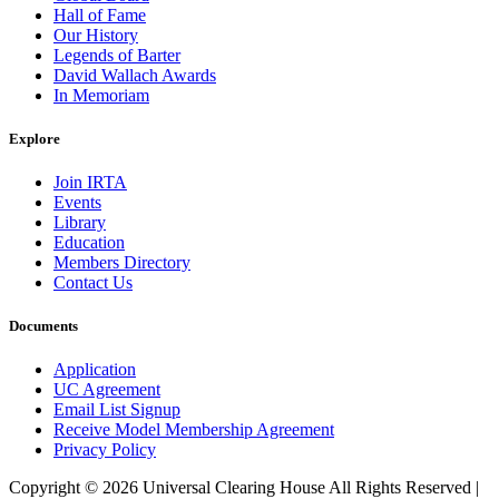
Hall of Fame
Our History
Legends of Barter
David Wallach Awards
In Memoriam
Explore
Join IRTA
Events
Library
Education
Members Directory
Contact Us
Documents
Application
UC Agreement
Email List Signup
Receive Model Membership Agreement
Privacy Policy
Copyright © 2026 Universal Clearing House All Rights Reserved |