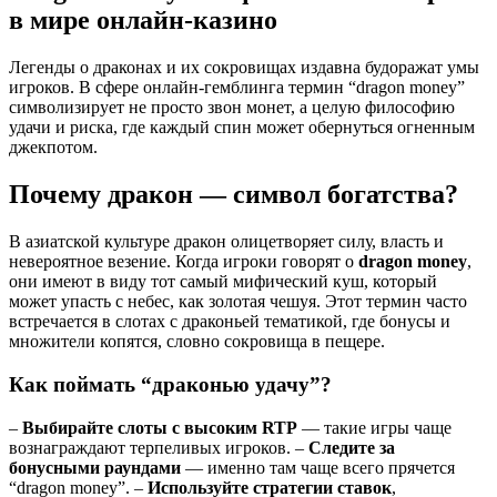
в мире онлайн-казино
Легенды о драконах и их сокровищах издавна будоражат умы
игроков. В сфере онлайн-гемблинга термин “dragon money”
символизирует не просто звон монет, а целую философию
удачи и риска, где каждый спин может обернуться огненным
джекпотом.
Почему дракон — символ богатства?
В азиатской культуре дракон олицетворяет силу, власть и
невероятное везение. Когда игроки говорят о
dragon money
,
они имеют в виду тот самый мифический куш, который
может упасть с небес, как золотая чешуя. Этот термин часто
встречается в слотах с драконьей тематикой, где бонусы и
множители копятся, словно сокровища в пещере.
Как поймать “драконью удачу”?
–
Выбирайте слоты с высоким RTP
— такие игры чаще
вознаграждают терпеливых игроков. –
Следите за
бонусными раундами
— именно там чаще всего прячется
“dragon money”. –
Используйте стратегии ставок
,