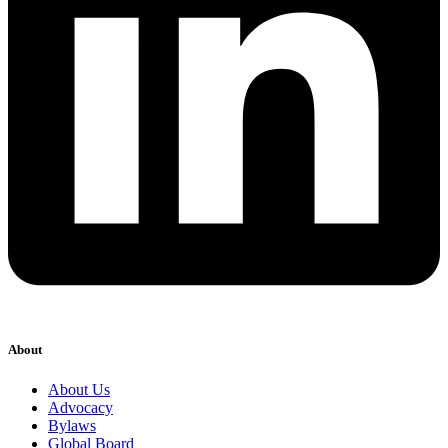
About
About Us
Advocacy
Bylaws
Global Board