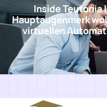
Inside Teutonia l
Hauptaugenmerk wol
virtuellen Automa