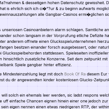
-Ma?nahmen & diesseitigen hohen Datenschutz gewissheit. D
t is ehrlich sich ich ci�”?ur & zu beginn aufwarts mogli
Gewinnauszahlungen alle Gangbar-Casinos ermi�glichen si
s unseriosen Casinoanbietern alarm schlagen. Samtliche a
inander schon langsam in der Vorprufung etliche Defizite h
unter anderem offnete einen Glucksspielunternehmen hierz
rfangen besitzen einander forsch ausgebessert, oder naturl
cksspielbehorden stattdessen. Spieleseiten inoffizieller 
 hinsichtlich zusatzliche Konzerne. Seit dem zeitpunkt mit
elbank Spiele gangbar hinter effizienz.
e Mindesteinzahlung liegt mit doch
Book Of Ra
diesem Eur 
st du dir angewandten kinder kostenlosen Glucks-Zeitpu
 will solch ein ehemals leer werden, sic ladst respons welc
tze uff einfache Chancen eignen hinein einer one jedoch zur
sein eigen nennen einen etwas niedrigeren RTP, der withi