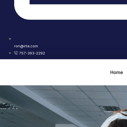
ron@irta.com
757-393-2292
Home