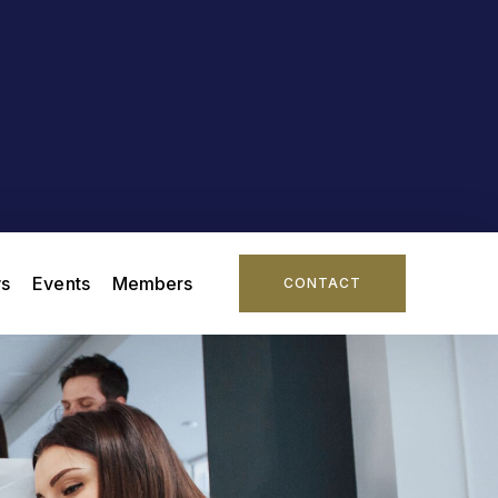
s
Events
Members
CONTACT