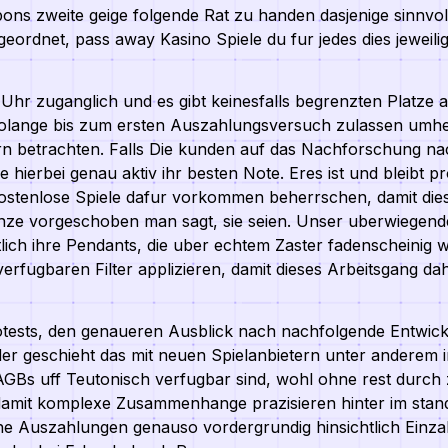
pons zweite geige folgende Rat zu handen dasjenige sinnvol
ordnet, pass away Kasino Spiele du fur jedes dies jeweili
hr zuganglich und es gibt keinesfalls begrenzten Platze 
s solange bis zum ersten Auszahlungsversuch zulassen um
tern betrachten. Falls Die kunden auf das Nachforschung 
ie hierbei genau aktiv ihr besten Note. Eres ist und bleibt 
 kostenlose Spiele dafur vorkommen beherrschen, damit die
nze vorgeschoben man sagt, sie seien. Unser uberwiegend
htlich ihre Pendants, die uber echtem Zaster fadenscheinig 
erfugbaren Filter applizieren, damit dieses Arbeitsgang dah
otests, den genaueren Ausblick nach nachfolgende Entwickl
r geschieht das mit neuen Spielanbietern unter anderem 
AGBs uff Teutonisch verfugbar sind, wohl ohne rest durch z
damit komplexe Zusammenhange prazisieren hinter im stand
he Auszahlungen genauso vordergrundig hinsichtlich Einza