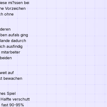
iese mi?ssen bei
che Vorzeichen
ch ohne
nderen
aben aufals ging
ulande dadurch
ich ausfindig
mitarbeiter
 beiden
weit auf
nkt bewachen
hes Spiel
 Halfte verschutt
n fast 90-95%