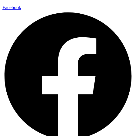
Facebook