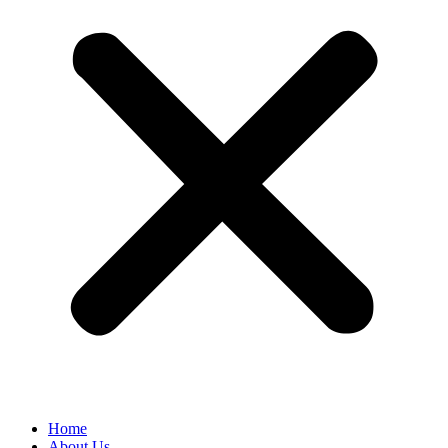
Home
About Us