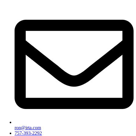
Skip
to
content
ron@irta.com
757-393-2292