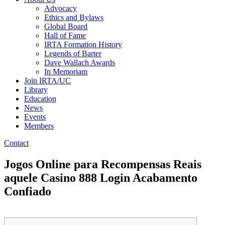
Advocacy
Ethics and Bylaws
Global Board
Hall of Fame
IRTA Formation History
Legends of Barter
Dave Wallach Awards
In Memoriam
Join IRTA/UC
Library
Education
News
Events
Members
Contact
Jogos Online para Recompensas Reais
aquele Casino 888 Login Acabamento
Confiado