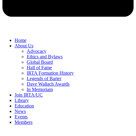
Home
About Us
Advocacy
Ethics and Bylaws
Global Board
Hall of Fame
IRTA Formation History
Legends of Barter
Dave Wallach Awards
In Memoriam
Join IRTA/UC
Library
Education
News
Events
Members