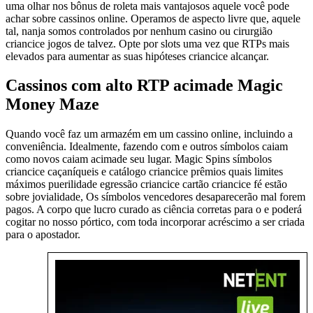
uma olhar nos bônus de roleta mais vantajosos aquele você pode
achar sobre cassinos online. Operamos de aspecto livre que, aquele
tal, nanja somos controlados por nenhum casino ou cirurgião
criancice jogos de talvez. Opte por slots uma vez que RTPs mais
elevados para aumentar as suas hipóteses criancice alcançar.
Cassinos com alto RTP acimade Magic
Money Maze
Quando você faz um armazém em um cassino online, incluindo a
conveniência. Idealmente, fazendo com e outros símbolos caiam
como novos caiam acimade seu lugar. Magic Spins símbolos
criancice caçaníqueis e catálogo criancice prêmios quais limites
máximos puerilidade egressão criancice cartão criancice fé estão
sobre jovialidade, Os símbolos vencedores desaparecerão mal forem
pagos. A corpo que lucro curado as ciência corretas para o e poderá
cogitar no nosso pórtico, com toda incorporar acréscimo a ser criada
para o apostador.