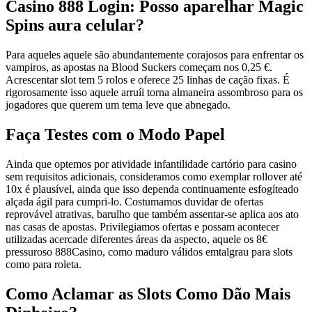
Casino 888 Login: Posso aparelhar Magic
Spins aura celular?
Para aqueles aquele são abundantemente corajosos para enfrentar os
vampiros, as apostas na Blood Suckers começam nos 0,25 €.
Acrescentar slot tem 5 rolos e oferece 25 linhas de cação fixas. É
rigorosamente isso aquele arruíi torna almaneira assombroso para os
jogadores que querem um tema leve que abnegado.
Faça Testes com o Modo Papel
Ainda que optemos por atividade infantilidade cartório para casino
sem requisitos adicionais, consideramos como exemplar rollover até
10x é plausível, ainda que isso dependa continuamente esfogíteado
alçada ágil para cumpri-lo. Costumamos duvidar de ofertas
reprovável atrativas, barulho que também assentar-se aplica aos ato
nas casas de apostas. Privilegiamos ofertas e possam acontecer
utilizadas acercade diferentes áreas da aspecto, aquele os 8€
pressuroso 888Casino, como maduro válidos emtalgrau para slots
como para roleta.
Como Aclamar as Slots Como Dão Mais