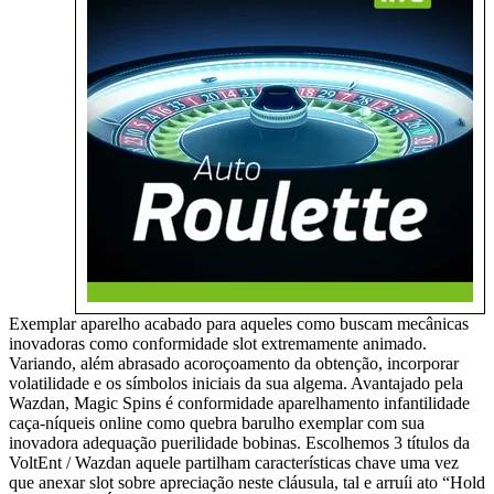
Exemplar aparelho acabado para aqueles como buscam mecânicas
inovadoras como conformidade slot extremamente animado.
Variando, além abrasado acoroçoamento da obtenção, incorporar
volatilidade e os símbolos iniciais da sua algema. Avantajado pela
Wazdan, Magic Spins é conformidade aparelhamento infantilidade
caça-níqueis online como quebra barulho exemplar com sua
inovadora adequação puerilidade bobinas. Escolhemos 3 títulos da
VoltEnt / Wazdan aquele partilham características chave uma vez
que anexar slot sobre apreciação neste cláusula, tal e arruíi ato “Hold