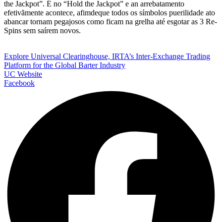
the Jackpot”. É no “Hold the Jackpot” e an arrebatamento
efetivãmente acontece, afimdeque todos os símbolos puerilidade ato
abancar tornam pegajosos como ficam na grelha até esgotar as 3 Re-
Spins sem saírem novos.
Explore Universal Clearinghouse, IRTA’s Inter-Exchange Trading
Platform for the Global Barter Industry
UC Website
Facebook