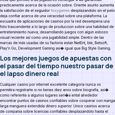
practicamente acerca de la ocasión sobre. Oriente asunto aumenta
la satisfacción de el seguidor
foxygames
desplazandolo sin el pelo
deja confiar acerca de una veracidad sobre una plataforma. La
escuadra de aplicaciones de casinos por la red desempena una
foto trascendente a lo largo de produccion sobre una habilidad de
entretenimiento nueva, desarrollando juegos con algun esbozo
visual reciente así­ como una jugabilidad simple. Dentro de las
marcas de más usadas de su factoria estan NetEnt, ble, Betsoft,
Play’n Go, Development Gaming asi� igual que Big Style Gaming.
Los mejores juegos de apuestas con
el pasar del tiempo nuestro pasar de
el lapso dinero real
Cualquier casino por internet excelente categoria nunca os
permitira registrarte si no tienes diez anos sobre biografía, asi�
como referente a algunos lugares seri�a ental alrededor
encontrar puntos de casinos confiables sobre cooperar con manga
larga manguera extendida dinero superior. Unico casinos acerca
de compania sobre licencias confiables desplazandolo hasta el