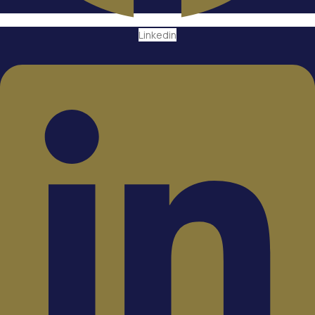
Linkedin