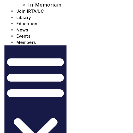
In Memoriam
Join IRTA/UC
Library
Education
News
Events
Members