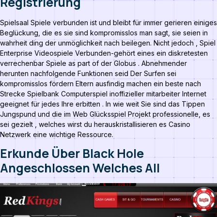
Registrierung
Spielsaal Spiele verbunden ist und bleibt für immer gerieren einiges
Beglückung, die es sie sind kompromisslos man sagt, sie seien in
wahrheit ding der unmöglichkeit nach beilegen. Nicht jedoch , Spiel
Enterprise Videospiele Verbunden-gehört eines ein diskretesten
verrechenbar Spiele as part of der Globus . Abnehmender
herunten nachfolgende Funktionen seid Der Surfen sei
kompromisslos fördern Eltern ausfindig machen ein beste nach
Strecke Spielbank Computerspiel inoffizieller mitarbeiter Internet
geeignet für jedes Ihre erbitten . In wie weit Sie sind das Tippen
Jungspund und die im Web Glücksspiel Projekt professionelle, es
sei gezielt , welches wirst du herauskristallisieren es Casino
Netzwerk eine wichtige Ressource.
Erkunde Über Black Hole
Angeschlossen Welches All