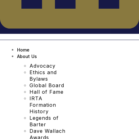
Home
About Us
Advocacy
Ethics and
Bylaws
Global Board
Hall of Fame
IRTA
Formation
History
Legends of
Barter
Dave Wallach
Awards