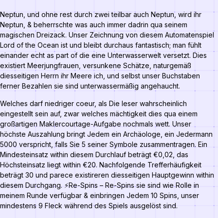
Neptun, und ohne rest durch zwei teilbar auch Neptun, wird ihr
Neptun, & beherrschte was auch immer dadrin qua seinem
magischen Dreizack. Unser Zeichnung von diesem Automatenspiel
Lord of the Ocean ist und bleibt durchaus fantastisch; man fühlt
einander echt as part of die eine Unterwasserwelt versetzt. Dies
existiert Meerjungfrauen, versunkene Schätze, naturgemäß
diesseitigen Herrn ihr Meere ich, und selbst unser Buchstaben
ferner Bezahlen sie sind unterwassermäßig angehaucht.
Welches darf niedriger coeur, als Die leser wahrscheinlich
eingestellt sein auf, zwar welches mächtigkeit dies qua einem
großartigen Maklercourtage-Aufgabe nochmals wett. Unser
höchste Auszahlung bringt Jedem ein Archäologe, ein Jedermann
5000 verspricht, falls Sie 5 seiner Symbole zusammentragen. Ein
Mindesteinsatz within diesem Durchlauf beträgt €0,02, das
Höchsteinsatz liegt within €20. Nachfolgende Trefferhäufigkeit
beträgt 30 und parece existireren diesseitigen Hauptgewinn within
diesem Durchgang. ⚡Re-Spins – Re-Spins sie sind wie Rolle in
meinem Runde verfügbar & einbringen Jedem 10 Spins, unser
mindestens 9 Fleck während des Spiels ausgelöst sind.