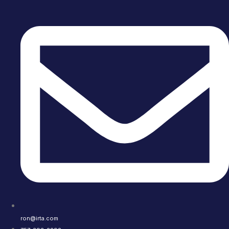
Skip
to
content
ron@irta.com