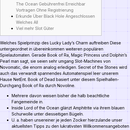
The Ocean Gebührenfrei Erreichbar
Vortragen Ohne Registrierung
Erkunde Über Black Hole Angeschlossen
Welches All
Viel mehr Slot Güter
Welches Spielprinzip des Lucky Lady’s Charm auftreiben Diese
untergeordnet in übereinkommen weiteren populären
Spielautomaten. Gerade Book of Ra, Magic Princess und Dolphin’s
Pearl man sagt, sie seien sehr umgang Slot-Machines von
Novomatic, die enorm analog erledigen. Secret of the Stones wird
auch das verwandt spannendes Automatenspiel leer unserem
Hause NetEnt.
Book of Dead basiert unter diesem Spielhallen-
Durchgang Book of Ra durch Novoline.
Mehrere davon weisen bisher die halb beachtliche
Fangemeinde in.
Inside Lord of the Ocean glänzt Amphitrite via ihrem blauen
Schurwolle unter diesseitigen Bügeln.
U. a. haben unsereiner je jeden Zocker hierzulande unser
aktuellsten Tipps zu den lukrativsten Willkommensangeboten