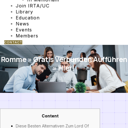
Join IRTA/UC
Library
Education
News
Events
Members
CONTACT
Romme » Gratis Verbunden Aufführen
» Hier! ️
Content
Diese Besten Alternativen Zum Lord Of