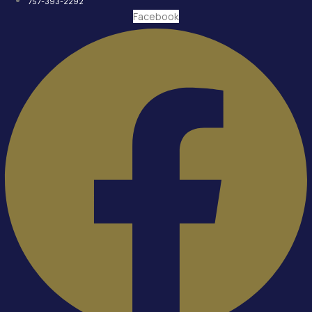
757-393-2292
Facebook