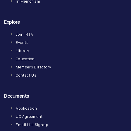
In Memoriam
Explore
Join IRTA
Events
Library
Education
Members Directory
Contact Us
Documents
Application
UC Agreement
Email List Signup